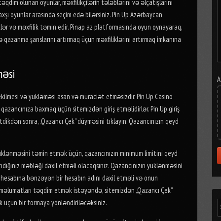
dim olunan oyunlar, məxfilikçilərin tələblərini və əlçatışlarını
axşı oyunlar arasında seçim edə bilərsiniz. Pin Up Azərbaycan
klər və məxfilik təmin edir. Pinap az platformasında oyun oynayaraq,
 və qazanma şanslarını artırmaq üçün məxfiliklərini artırmaq imkanına
məsi
A
kilmesi və yükləməsi asan və müraciət etməsizdir. Pin Up Casino
qazancınıza baxmaq üçün sitemizdən giriş etməlidirlər. Pin Up giriş
tdikdən sonra, „Qazancı Çek” düyməsini tıklayın. Qazancınızın qeyd
klənməsini təmin etmək üçün, qazancınızın minimum limitini qeyd
dığınız məbləği daxil etməli olacaqsınız. Qazancınızın yüklənməsini
hesabına bənzəyən bir hesabın adını daxil etməli və onun
u məlumatları təqdim etmək istəyəndə, sitemizdən „Qazancı Çek”
 üçün bir formaya yönləndiriləcəksiniz.