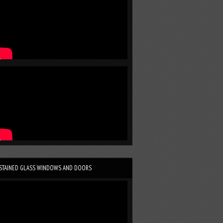
STAINED GLASS WINDOWS AND DOORS