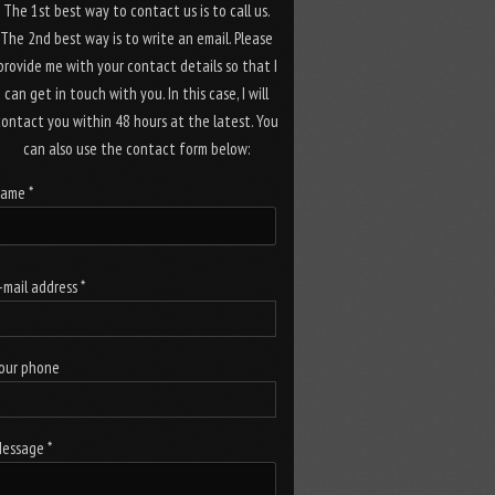
The 1st best way to contact us is to call us.
The 2nd best way is to write an email. Please
provide me with your contact details so that I
can get in touch with you. In this case, I will
contact you within 48 hours at the latest. You
can also use the contact form below:
ame *
-mail address *
our phone
essage *