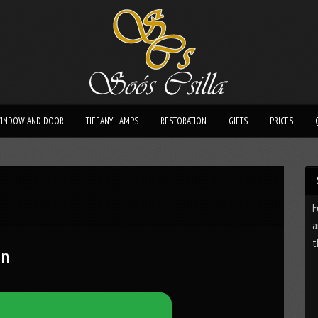
INDOW AND DOOR
TIFFANY LAMPS
RESTORATION
GIFTS
PRICES
F
a
t
an