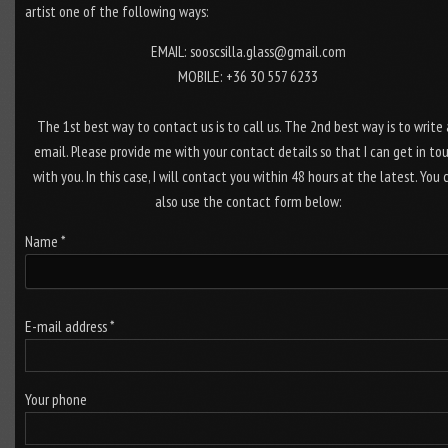
artist one of the following ways:
EMAIL: sooscsilla.glass@gmail.com
MOBILE: +36 30 557 6233
The 1st best way to contact us is to call us. The 2nd best way is to write
email. Please provide me with your contact details so that I can get in to
with you. In this case, I will contact you within 48 hours at the latest. You 
also use the contact form below:
Name *
E-mail address *
Your phone