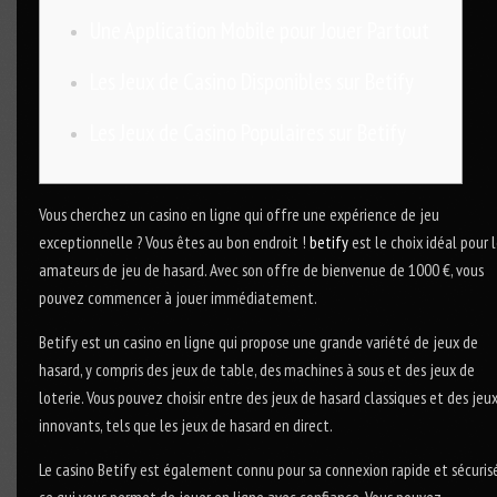
Une Application Mobile pour Jouer Partout
Les Jeux de Casino Disponibles sur Betify
Les Jeux de Casino Populaires sur Betify
Vous cherchez un casino en ligne qui offre une expérience de jeu
exceptionnelle ? Vous êtes au bon endroit !
betify
est le choix idéal pour 
amateurs de jeu de hasard. Avec son offre de bienvenue de 1000 €, vous
pouvez commencer à jouer immédiatement.
Betify est un casino en ligne qui propose une grande variété de jeux de
hasard, y compris des jeux de table, des machines à sous et des jeux de
loterie. Vous pouvez choisir entre des jeux de hasard classiques et des jeu
innovants, tels que les jeux de hasard en direct.
Le casino Betify est également connu pour sa connexion rapide et sécuris