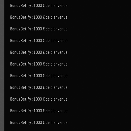
Bonus Betify : 1000 € de bienvenue
Bonus Betify : 1000 € de bienvenue
Bonus Betify : 1000 € de bienvenue
Bonus Betify : 1000 € de bienvenue
Bonus Betify : 1000 € de bienvenue
Bonus Betify : 1000 € de bienvenue
Bonus Betify : 1000 € de bienvenue
Bonus Betify : 1000 € de bienvenue
Bonus Betify : 1000 € de bienvenue
Bonus Betify : 1000 € de bienvenue
Bonus Betify : 1000 € de bienvenue