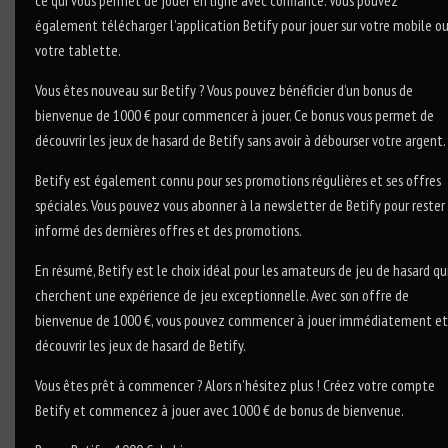
ce qui vous permet de jouer en ligne avec confiance. Vous pouvez
également télécharger l’application Betify pour jouer sur votre mobile o
votre tablette.
Vous êtes nouveau sur Betify ? Vous pouvez bénéficier d’un bonus de
bienvenue de 1000 € pour commencer à jouer. Ce bonus vous permet de
découvrir les jeux de hasard de Betify sans avoir à débourser votre argent.
Betify est également connu pour ses promotions régulières et ses offres
spéciales. Vous pouvez vous abonner à la newsletter de Betify pour rester
informé des dernières offres et des promotions.
En résumé, Betify est le choix idéal pour les amateurs de jeu de hasard qu
cherchent une expérience de jeu exceptionnelle. Avec son offre de
bienvenue de 1000 €, vous pouvez commencer à jouer immédiatement e
découvrir les jeux de hasard de Betify.
Vous êtes prêt à commencer ? Alors n’hésitez plus ! Créez votre compte
Betify et commencez à jouer avec 1000 € de bonus de bienvenue.