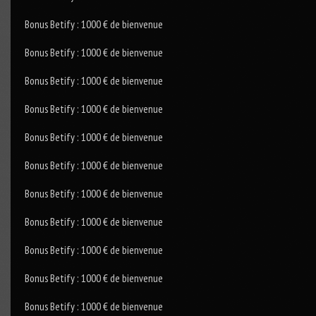
Bonus Betify : 1000 € de bienvenue
Bonus Betify : 1000 € de bienvenue
Bonus Betify : 1000 € de bienvenue
Bonus Betify : 1000 € de bienvenue
Bonus Betify : 1000 € de bienvenue
Bonus Betify : 1000 € de bienvenue
Bonus Betify : 1000 € de bienvenue
Bonus Betify : 1000 € de bienvenue
Bonus Betify : 1000 € de bienvenue
Bonus Betify : 1000 € de bienvenue
Bonus Betify : 1000 € de bienvenue