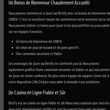
Un Bonus de Bienvenue Chaudement Accueilli
Vous pouvez commencer à jouer sur Betify avec un bonus de bienvenue d
1000 € ! C’est un excellent moyen de commencer votre aventure sur le sit
Vous pouvez utiliser ce bonus pour jouer à vos jeux préférés ou pour parier
sur vos équipes favorites.
Un bonus de bienvenue de 1000 €
Un choix de jeux de hasard et de paris sportifs
Une connexion sécurisée et fiable
Les avantages de jouer sur Betify ne s’arrêtent pas là. Vous pouvez
également profiter d’une connexion sécurisée et fiable, ce qui vous perme
de jouer en toute confiance. De plus, notre équipe de support client est à
votre disposition 24h/24 pour vous aider à résoudre tout problème.
Un Casino en Ligne Fiable et Sûr
Betify est un casino en ligne fiable et sûr. Nous nous assurons que tous les
jeux sont régulièrement vérifiés et que les transactions sont sécurisées.