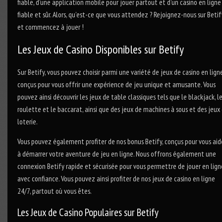
fiable, d’une application mobile pour jouer partout et d’un casino en ligne
fiable et sûr. Alors, qu’est-ce que vous attendez ? Rejoignez-nous sur Betif
et commencez à jouer !
Les Jeux de Casino Disponibles sur Betify
Sur Betify, vous pouvez choisir parmi une variété de jeux de casino en ligne
conçus pour vous offrir une expérience de jeu unique et amusante. Vous
pouvez ainsi découvrir les jeux de table classiques tels que le blackjack, l
roulette et le baccarat, ainsi que des jeux de machines à sous et des jeux
loterie.
Vous pouvez également profiter de nos bonus Betify, conçus pour vous aid
à démarrer votre aventure de jeu en ligne. Nous offrons également une
connexion Betify rapide et sécurisée pour vous permettre de jouer en lign
avec confiance. Vous pouvez ainsi profiter de nos jeux de casino en ligne
24/7, partout où vous êtes.
Les Jeux de Casino Populaires sur Betify