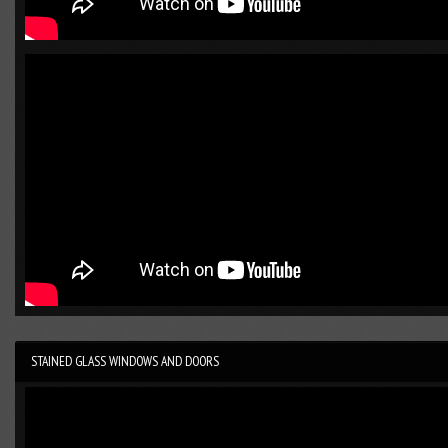
STAINED GLASS WINDOWS AND DOORS