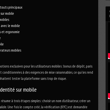
atouts principaux
é sur mobile
mobiles
avec le mobile
és et ergonomie
e
ile
érateurs mobiles
motions exclusives pour les utilisateurs mobiles : bonus de dépôt, paris
t conditionnées à des exigences de mise raisonnables, ce qui les rend
haitent tester la plateforme sans trop de risque.
’identité sur mobile
 résume à trois étapes simples : choisir un nom d’utilisateur, créer un
alide. Une fois le compte créé, la vérification (KYC) est demandée