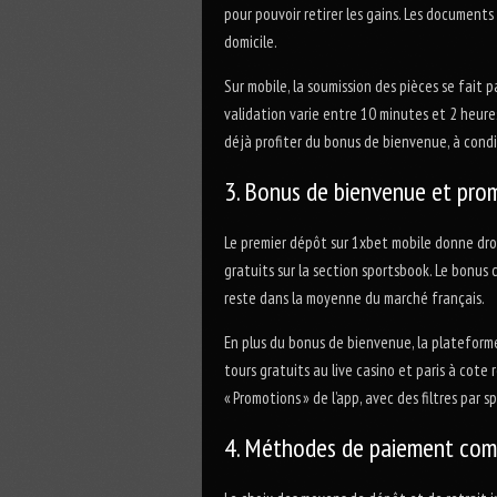
pour pouvoir retirer les gains. Les documents
domicile.
Sur mobile, la soumission des pièces se fait 
validation varie entre 10 minutes et 2 heur
déjà profiter du bonus de bienvenue, à condi
3. Bonus de bienvenue et pro
Le premier dépôt sur 1xbet mobile donne dro
gratuits sur la section sportsbook. Le bonus
reste dans la moyenne du marché français.
En plus du bonus de bienvenue, la plateform
tours gratuits au live casino et paris à cote 
« Promotions » de l’app, avec des filtres par s
4. Méthodes de paiement comp