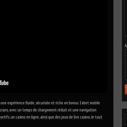
A
une expérience fluide, sécurisée et riche en bonus. 1xbet mobile
crans, avec un temps de chargement réduit et une navigation
rtifs, un casino en ligne, ainsi que des jeux de live casino, le tout