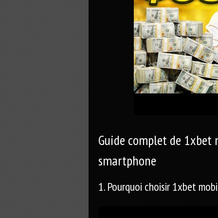
Guide complet de 1xbet 
smartphone
1. Pourquoi choisir 1xbet mobi