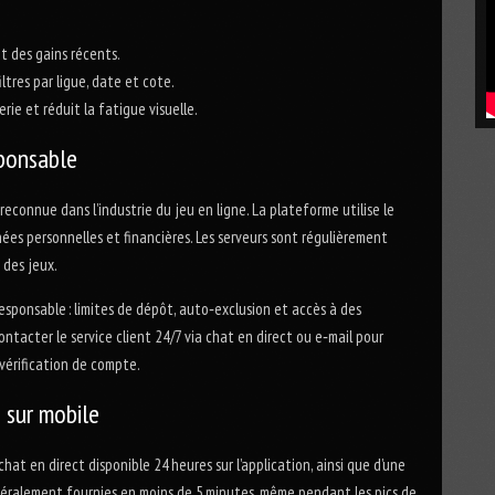
t des gains récents.
ltres par ligue, date et cote.
rie et réduit la fatigue visuelle.
sponsable
econnue dans l’industrie du jeu en ligne. La plateforme utilise le
ées personnelles et financières. Les serveurs sont régulièrement
 des jeux.
esponsable : limites de dépôt, auto‑exclusion et accès à des
ntacter le service client 24/7 via chat en direct ou e‑mail pour
 vérification de compte.
e sur mobile
at en direct disponible 24 heures sur l’application, ainsi que d’une
néralement fournies en moins de 5 minutes, même pendant les pics de