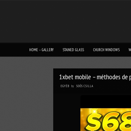
HOME – GALLERY
STAINED GLASS
CHURCH WINDOWS
W
1xbet mobile – méthodes de pa
by
EGYÉB
SOÓS CSILLA