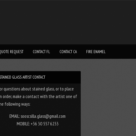
QUOTE REQUEST
CONTACT FL
CONTACT CA
FIRE ENAMEL
STAINED GLASS ARTIST CONTACT
or questions about stained glass, or to place
n order, make a contact with the artist one of
he following ways:
EMAIL: sooscsilla.glass@gmail.com
MOBILE: +36 30 557 6233